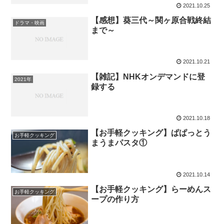
2021.10.25
【感想】葵三代～関ヶ原合戦終結
ドラマ・映画
まで～
2021.10.21
【雑記】NHKオンデマンドに登
2021年
録する
2021.10.18
【お手軽クッキング】ぱぱっとう
お手軽クッキング
まうまパスタ①
2021.10.14
【お手軽クッキング】らーめんス
お手軽クッキング
ープの作り方