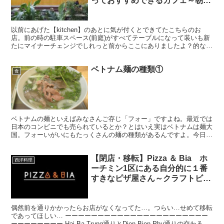
っておすすめできるカフェ～朝ご
はんもランチもここで～
以前にあげた【kitchen】のあとに気が付くとできてたこちらのお
店。前の時の駐車スペース(前庭)がすべてテーブルになって装いも新
たにマイナーチェンジでしれっと前からここにありましたよ？的な感
じでオープンしてた。さっそく行ってみたんですが、...
ベトナム麺の種類①
食
ベトナムの麺といえばみなさんご存じ「フォー」ですよね。最近では
日本のコンビニでも売られているとか？とはいえ実はベトナムは麺大
国。フォーいがいにもたっくさんの麺の種類があるんですよ。今日は
それをちょろっとご紹介。 よく聞くフォー(phở)と言...
【閉店・移転】Pizza ＆ Bia ホ
西洋料理
ーチミン1区にある自分的に１番
すきなピザ屋さん～クラフトビー
ルもあるよ！
偶然前を通りかかったらお店がなくなってた…。つらい…せめて移転
であってほしい… ーーーーーーーーーーーーーーーーーーーーーー
ーーーーーーーー Hai Ba Trung通りとDien Bien Phu通りの交わると