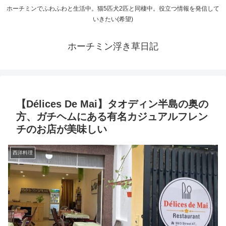
ホーチミンでふわふわと生活中。猫5匹犬2匹と同棲中。役立つ情報を発信して
いきたい(希望)
ホーチミン浮き草日記
【Délices De Mai】タオディン半島の奥の
方、ガチヘムにある有名カジュアルフレン
チのお店が美味しい
西洋料理