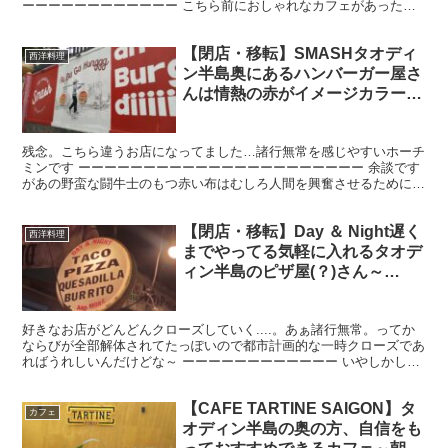
ーーーーーーーーーーーー こちら前におしゃれなカフェがあったと
こにシレっとできたシンプルプレイス３(知ってるだけで３...
【閉店・移転】SMASHタオディ
西洋料理
ン半島奥にあるハンバーガー屋さ
んは情熱の赤がイメージカラーで
牛でなくとも突っ込みたくなる
残念。こちら違うお店になってました…諸行無常を感じやすいホーチ
ミンです ーーーーーーーーーーーーーーーーーーーーーー 余談です
があの野蛮な闘牛士のもつ赤い布はむしろ人間を興奮させるために使
用されてるだけで、牛さんは別に赤色に興奮はしないんだ...
【閉店・移転】Day ＆ Night遅く
西洋料理
までやってる気軽に入れるタオデ
ィン半島のピザ屋(？)さん～
2022.7
好きなお店がどんどんクローズしていく....。あぁ諸行無常。ってか
ならびが全部解体されてたっぽいので都市計画的な一時クローズであ
ればうれしいんだけどな～ ーーーーーーーーーーーー いやしかし自
分休みのたびにタオディン半島にいく生活を送ってる...
【CAFE TARTINE SAIGON】タ
カフェ
オディン半島の奥の方、自信をも