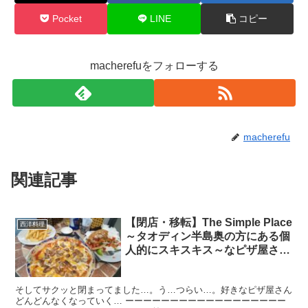
Pocket
LINE
コピー
macherefuをフォローする
macherefu
関連記事
【閉店・移転】The Simple Place
西洋料理
～タオディン半島奥の方にある個
人的にスキスキス～なピザ屋さん
の3号店がサクッとオープンして
たのでいってきた
そしてサクッと閉まってました…。う…つらい…。好きなピザ屋さん
どんどんなくなっていく… ーーーーーーーーーーーーーーーーーー