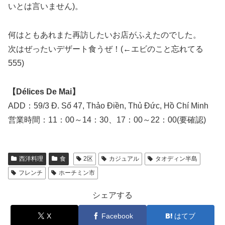
いとは言いません)。
何はともあれまた再訪したいお店がふえたのでした。
次はぜったいデザート食うぜ！(←エビのこと忘れてる
555)
【Délices De Mai】
ADD：59/3 Đ. Số 47, Thảo Điền, Thủ Đức, Hồ Chí Minh
営業時間：11：00～14：30、17：00～22：00(要確認)
西洋料理
食
2区
カジュアル
タオディン半島
フレンチ
ホーチミン市
シェアする
X
Facebook
はてブ