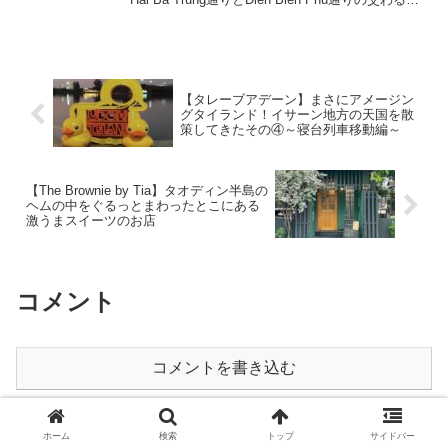
ころにシレっとあるこちらのお...
【タレーブアデーン】まさにアメージン
グタイランド！イサーン地方の天国を散
策してきたその④～寝台列車移動編～
【The Brownie by Tia】タオディン半島の
ヘムの中をぐるっとまわったとこにある
激うまスイーツのお店
コメント
コメントを書き込む
ホーム
食
西洋料理
ホーム
検索
トップ
サイドバー