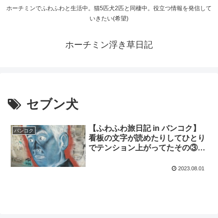
ホーチミンでふわふわと生活中。猫5匹犬2匹と同棲中。役立つ情報を発信して
いきたい(希望)
ホーチミン浮き草日記
セブン犬
【ふわふわ旅日記 in バンコク】
バンコク
看板の文字が読めたりしてひとり
でテンション上がってたその③～
買い物編～
2023.08.01