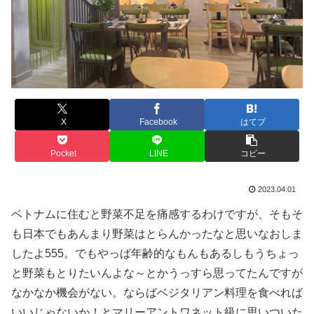
X
Facebook
はてブ
Pocket
LINE
コピー
2023.04.01
ベトナムに住むと野菜不足を痛感するわけですが、そもそ
も日本でもあんまり野菜はとらんかったなと思いなおしま
したよ555。でもやっぱ年齢的なもんもあるしもうちょっ
と野菜もとりたいんよな～とかうっすら思ってたんですが
なかなか機会がない。ならばベジタリアン料理を食べれば
いいじゃないか！とマリーアントワネット級に思いついた