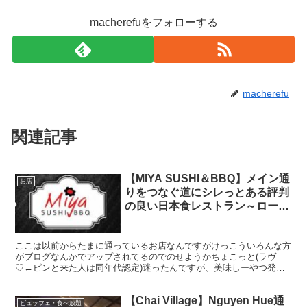
macherefuをフォローする
macherefu
関連記事
【MIYA SUSHI＆BBQ】メイン通
お店
りをつなぐ道にシレっとある評判
の良い日本食レストラン～ローカ
ル日本食シリーズ～
ここは以前からたまに通っているお店なんですがけっこういろんな方
がブログなんかでアップされてるのでのせようかちょこっと(ラヴ
♡←ピンと来た人は同年代認定)迷ったんですが、美味しーやつ発見
したのでさっさと記事にしまーす。いぇい 店内 これネット...
【Chai Village】Nguyen Hue通
ビュッフェ・食べ放題