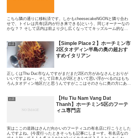
こちら隣の通りに移転済です。しかもcheesecakeNGONと隣り合わ
せで、トイレは共有(店内が行き来できる)という、同じオーナーなの
かな？？ そして店内は前より少し広くなっててキッズルーム的なん
もできてました。 あとテトリス。もちろんや...
【Simple Place２】ホーチミン市
お店
2区タオディン半島の奥の超おす
すめイタリアン
正しくはThu Duc市なんですがまだまだ2区の方がみなさんとおりが
いいですよね～。そして日本人が2区ときいて思い浮かべるのはもち
ろんタオディン地区だと思うんですがここはそのさらに奥の方にある
んです。いやぁしかし盲点だった。まさかこんなとこ...
【Hu Tiu Nam Vang Dat
お店
Thanh】ホーチミン5区のフーテ
ィユ専門店
実はここの道路はさんだ向かいのフーティユの有名店に行こうとした
んですよね。(今度行ったときそっちも記事にしまーす。有名店なの