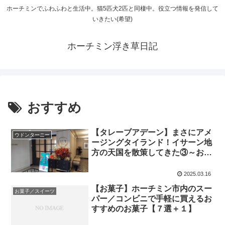
ホーチミンでふわふわと生活中。猫5匹犬2匹と同棲中。役立つ情報を発信して
いきたい(希望)
ホーチミン浮き草日記
おすすめ
【タレーブアデーン】まさにアメ
ウドンターニー
ージングタイランド！イサーン地
方の天国を散策してきた③～おす
すめホテル編～
2025.03.16
【お菓子】ホーチミン市内のスー
お菓子／スイーツ
パー／コンビニで手軽に買えるお
すすめのお菓子【７選＋１】